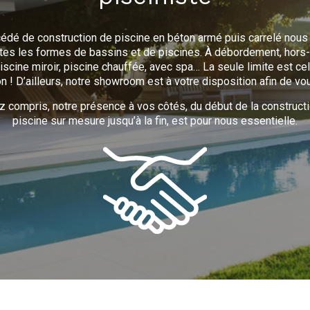
édé de construction de piscine en béton armé puis carrelé nou
utes les formes de bassins et de piscines. À débordement, hors-
iscine miroir, piscine chauffée, avec spa… La seule limite est ce
n ! D’ailleurs, notre showroom est à votre disposition afin de vou
z compris, notre présence à vos côtés, du début de la construct
piscine sur mesure jusqu’à la fin, est pour nous essentielle.