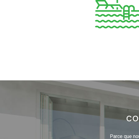
co
Parce que nou