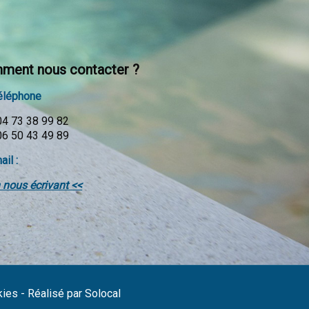
ment nous contacter ?
éléphone
 04 73 38 99 82
 06 50 43 49 89
ail :
 nous écrivant <<
kies
-
Réalisé par Solocal