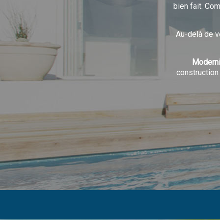
bien fait. Co
Au-delà de v
Moderni
construction