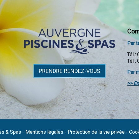
Com
Par t
Tél :
Tél :
PRENDRE RENDEZ-VOUS
Par m
>> En
es & Spas
-
Mentions légales
-
Protection de la vie privée
-
Coo