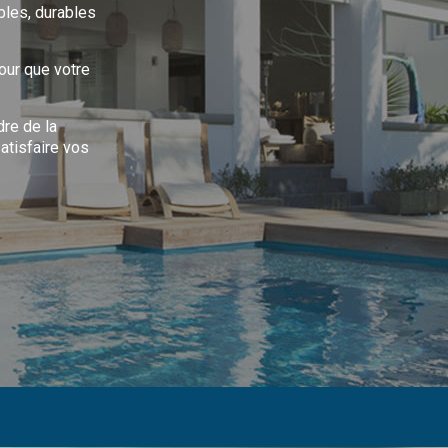
bles, durables
our que votre
dre de la
atisfaire vos