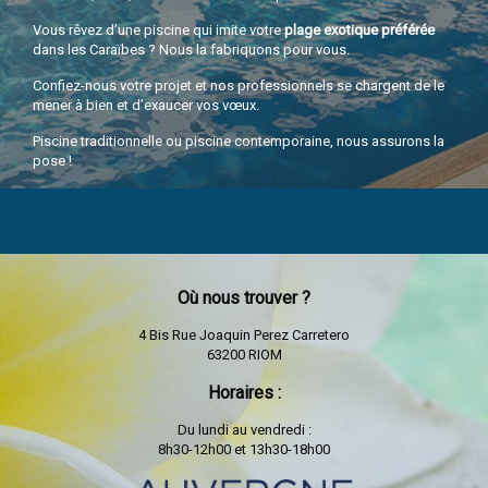
Vous rêvez d’une piscine qui imite votre
plage exotique préférée
dans les Caraïbes ? Nous la fabriquons pour vous.
Confiez-nous votre projet et nos professionnels se chargent de le
mener à bien et d’exaucer vos vœux.
Piscine traditionnelle ou piscine contemporaine, nous assurons la
pose !
Où nous trouver ?
4 Bis Rue Joaquin Perez Carretero
63200 RIOM
Horaires :
Du lundi au vendredi :
8h30-12h00 et 13h30-18h00