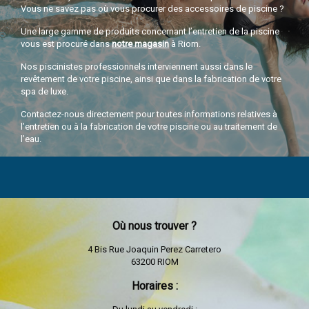
Vous ne savez pas où vous procurer des accessoires de piscine ?
Une large gamme de produits concernant l’entretien de la piscine
vous est procuré dans
notre magasin
à Riom.
Nos piscinistes professionnels interviennent aussi dans le
revêtement de votre piscine, ainsi que dans la fabrication de votre
spa de luxe.
Contactez-nous directement pour toutes informations relatives à
l’entretien ou à la fabrication de votre piscine ou au traitement de
l’eau.
Où nous trouver ?
4 Bis Rue Joaquin Perez Carretero
63200 RIOM
Horaires :